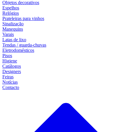
Objetos decorativos
Espelhos
Relógios
Prateleiras para vinhos
Sinalização
Manequins
Varais
Latas de lixo
Tendas / guarda-chuvas
Eletrodomésticos
Pisos
Higiene
Catálogos
Designers
Feiras
Notícias
Contacto