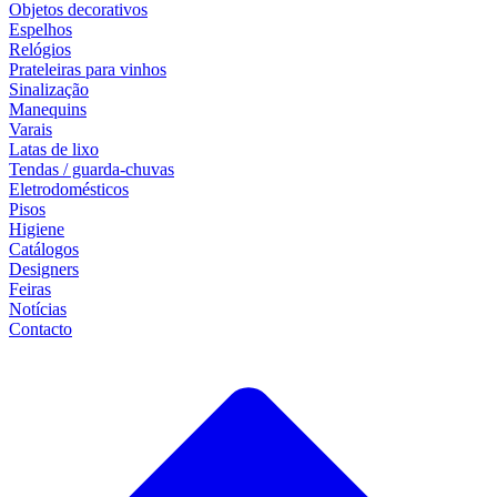
Objetos decorativos
Espelhos
Relógios
Prateleiras para vinhos
Sinalização
Manequins
Varais
Latas de lixo
Tendas / guarda-chuvas
Eletrodomésticos
Pisos
Higiene
Catálogos
Designers
Feiras
Notícias
Contacto