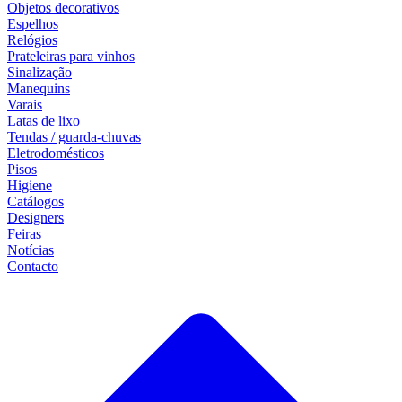
Objetos decorativos
Espelhos
Relógios
Prateleiras para vinhos
Sinalização
Manequins
Varais
Latas de lixo
Tendas / guarda-chuvas
Eletrodomésticos
Pisos
Higiene
Catálogos
Designers
Feiras
Notícias
Contacto