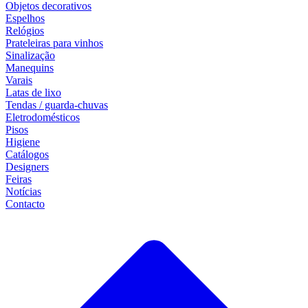
Objetos decorativos
Espelhos
Relógios
Prateleiras para vinhos
Sinalização
Manequins
Varais
Latas de lixo
Tendas / guarda-chuvas
Eletrodomésticos
Pisos
Higiene
Catálogos
Designers
Feiras
Notícias
Contacto