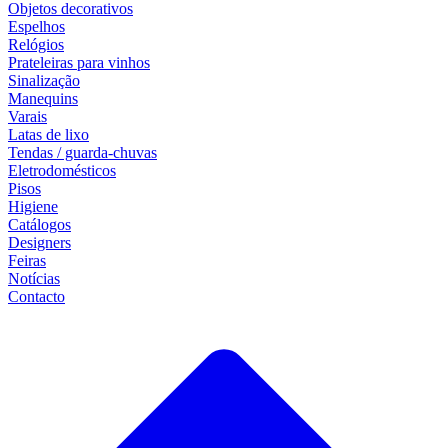
Objetos decorativos
Espelhos
Relógios
Prateleiras para vinhos
Sinalização
Manequins
Varais
Latas de lixo
Tendas / guarda-chuvas
Eletrodomésticos
Pisos
Higiene
Catálogos
Designers
Feiras
Notícias
Contacto