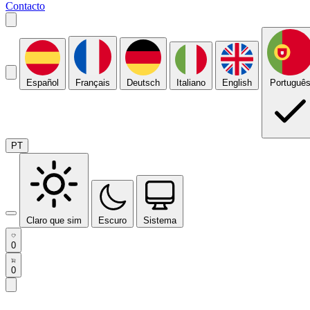
Contacto
Español
Français
Deutsch
Italiano
English
Portuguê
PT
Claro que sim
Escuro
Sistema
0
0