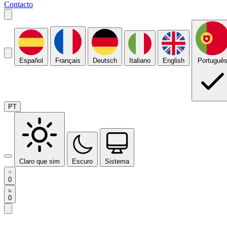
Contacto
Español
Français
Deutsch
Italiano
English
Portuguê
PT
Claro que sim
Escuro
Sistema
0
0