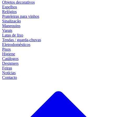
Objetos decorativos
Espelhos
Relógios
Prateleiras para vinhos
Sinalização
Manequins
Varais
Latas de lixo
Tendas / guarda-chuvas
Eletrodomésticos
Pisos
Higiene
Catálogos
Designers
Feiras
Notícias
Contacto