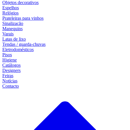
Objetos decorativos
Espelhos
Relógios
Prateleiras para vinhos
Sinalização
Manequins
Varais
Latas de lixo
Tendas / guarda-chuvas
Eletrodomésticos
Pisos
Higiene
Catálogos
Designers
Feiras
Notícias
Contacto