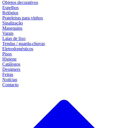
Objetos decorativos
Espelhos
Relógios
Prateleiras para vinhos
Sinalização
Manequins
Varais
Latas de lixo
Tendas / guarda-chuvas
Eletrodomésticos
Pisos
Higiene
Catálogos
Designers
Feiras
Notícias
Contacto