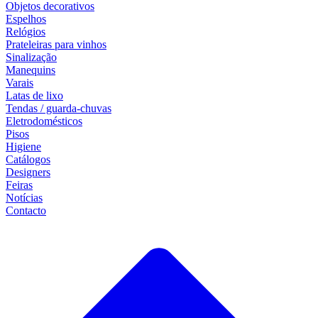
Objetos decorativos
Espelhos
Relógios
Prateleiras para vinhos
Sinalização
Manequins
Varais
Latas de lixo
Tendas / guarda-chuvas
Eletrodomésticos
Pisos
Higiene
Catálogos
Designers
Feiras
Notícias
Contacto