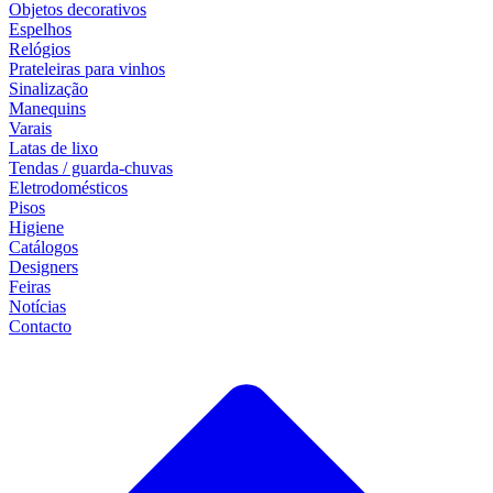
Objetos decorativos
Espelhos
Relógios
Prateleiras para vinhos
Sinalização
Manequins
Varais
Latas de lixo
Tendas / guarda-chuvas
Eletrodomésticos
Pisos
Higiene
Catálogos
Designers
Feiras
Notícias
Contacto