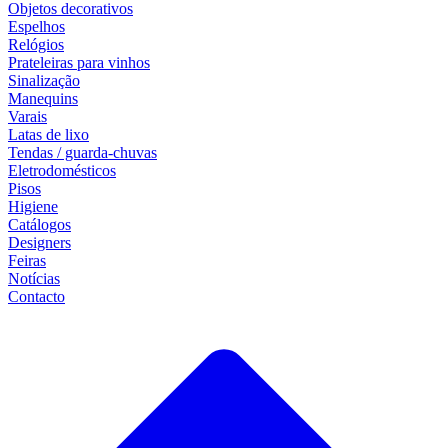
Objetos decorativos
Espelhos
Relógios
Prateleiras para vinhos
Sinalização
Manequins
Varais
Latas de lixo
Tendas / guarda-chuvas
Eletrodomésticos
Pisos
Higiene
Catálogos
Designers
Feiras
Notícias
Contacto