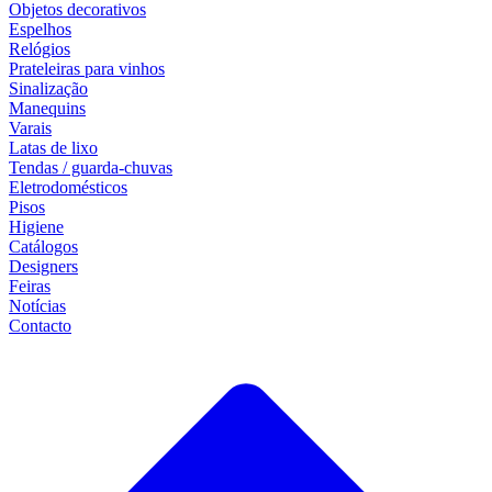
Objetos decorativos
Espelhos
Relógios
Prateleiras para vinhos
Sinalização
Manequins
Varais
Latas de lixo
Tendas / guarda-chuvas
Eletrodomésticos
Pisos
Higiene
Catálogos
Designers
Feiras
Notícias
Contacto