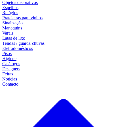
Objetos decorativos
Espelhos
Relógios
Prateleiras para vinhos
Sinalização
Manequins
Varais
Latas de lixo
Tendas / guarda-chuvas
Eletrodomésticos
Pisos
Higiene
Catálogos
Designers
Feiras
Notícias
Contacto