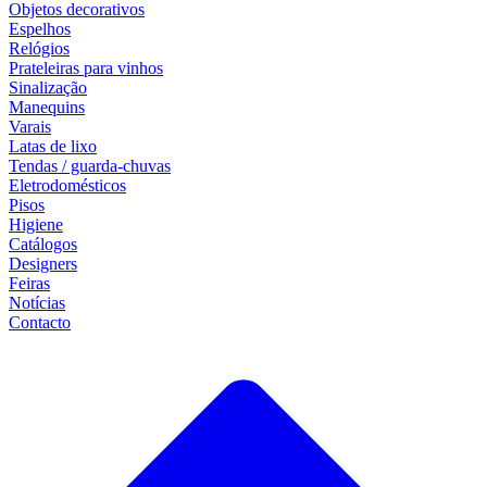
Objetos decorativos
Espelhos
Relógios
Prateleiras para vinhos
Sinalização
Manequins
Varais
Latas de lixo
Tendas / guarda-chuvas
Eletrodomésticos
Pisos
Higiene
Catálogos
Designers
Feiras
Notícias
Contacto