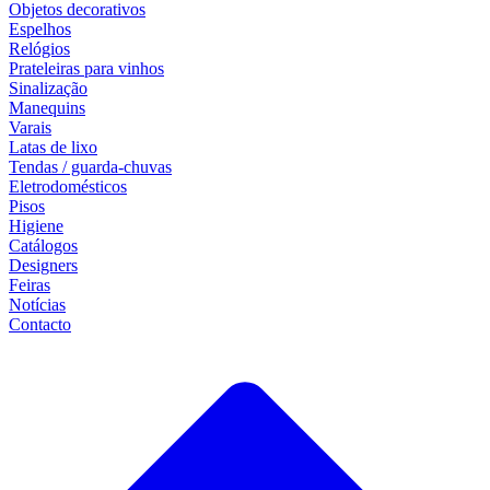
Objetos decorativos
Espelhos
Relógios
Prateleiras para vinhos
Sinalização
Manequins
Varais
Latas de lixo
Tendas / guarda-chuvas
Eletrodomésticos
Pisos
Higiene
Catálogos
Designers
Feiras
Notícias
Contacto