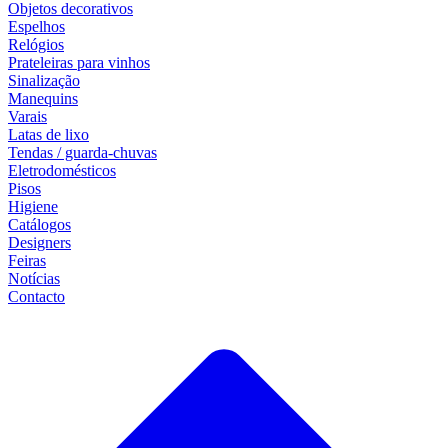
Objetos decorativos
Espelhos
Relógios
Prateleiras para vinhos
Sinalização
Manequins
Varais
Latas de lixo
Tendas / guarda-chuvas
Eletrodomésticos
Pisos
Higiene
Catálogos
Designers
Feiras
Notícias
Contacto