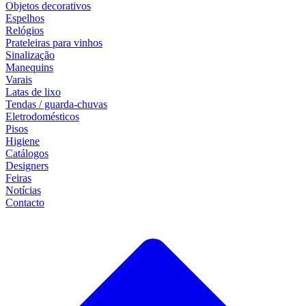
Objetos decorativos
Espelhos
Relógios
Prateleiras para vinhos
Sinalização
Manequins
Varais
Latas de lixo
Tendas / guarda-chuvas
Eletrodomésticos
Pisos
Higiene
Catálogos
Designers
Feiras
Notícias
Contacto