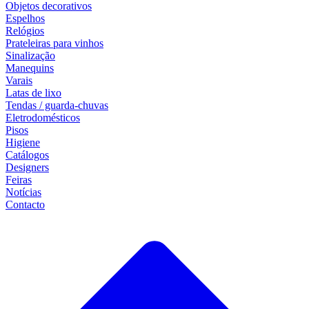
Objetos decorativos
Espelhos
Relógios
Prateleiras para vinhos
Sinalização
Manequins
Varais
Latas de lixo
Tendas / guarda-chuvas
Eletrodomésticos
Pisos
Higiene
Catálogos
Designers
Feiras
Notícias
Contacto