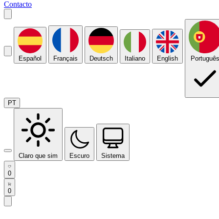
Contacto
Español
Français
Deutsch
Italiano
English
Portuguê
PT
Claro que sim
Escuro
Sistema
0
0