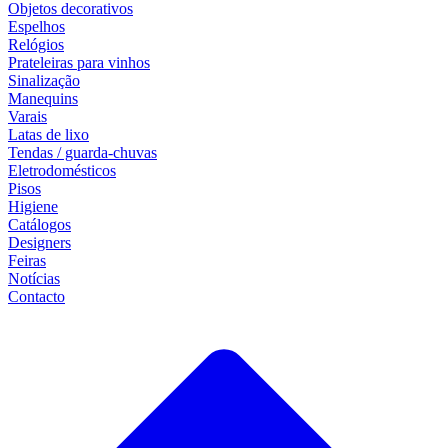
Objetos decorativos
Espelhos
Relógios
Prateleiras para vinhos
Sinalização
Manequins
Varais
Latas de lixo
Tendas / guarda-chuvas
Eletrodomésticos
Pisos
Higiene
Catálogos
Designers
Feiras
Notícias
Contacto