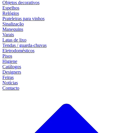
Objetos decorativos
Espelhos
Relógios
Prateleiras para vinhos
Sinalização
Manequins
Varais
Latas de lixo
Tendas / guarda-chuvas
Eletrodomésticos
Pisos
Higiene
Catálogos
Designers
Feiras
Notícias
Contacto