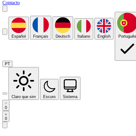
Contacto
Español
Français
Deutsch
Italiano
English
Portuguê
PT
Claro que sim
Escuro
Sistema
0
0