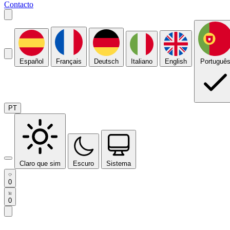
Contacto
Español
Français
Deutsch
Italiano
English
Portuguê
PT
Claro que sim
Escuro
Sistema
0
0