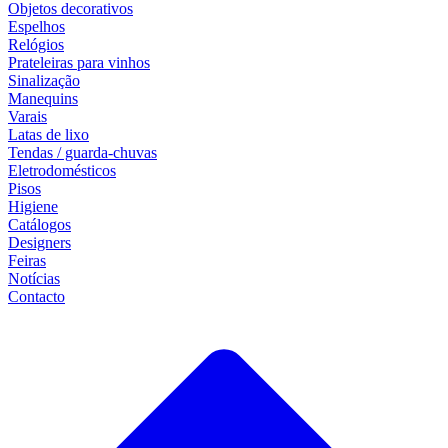
Objetos decorativos
Espelhos
Relógios
Prateleiras para vinhos
Sinalização
Manequins
Varais
Latas de lixo
Tendas / guarda-chuvas
Eletrodomésticos
Pisos
Higiene
Catálogos
Designers
Feiras
Notícias
Contacto