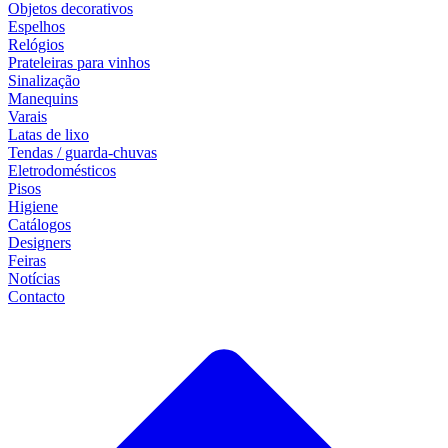
Objetos decorativos
Espelhos
Relógios
Prateleiras para vinhos
Sinalização
Manequins
Varais
Latas de lixo
Tendas / guarda-chuvas
Eletrodomésticos
Pisos
Higiene
Catálogos
Designers
Feiras
Notícias
Contacto