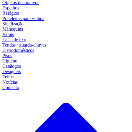
Objetos decorativos
Espelhos
Relógios
Prateleiras para vinhos
Sinalização
Manequins
Varais
Latas de lixo
Tendas / guarda-chuvas
Eletrodomésticos
Pisos
Higiene
Catálogos
Designers
Feiras
Notícias
Contacto