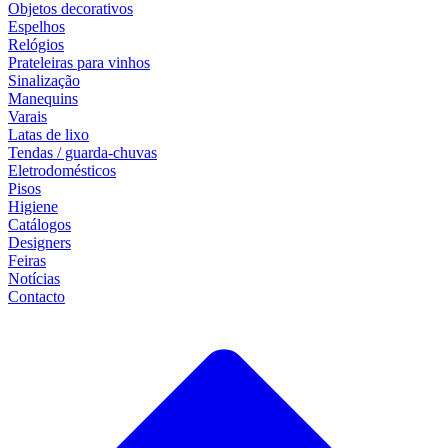
Objetos decorativos
Espelhos
Relógios
Prateleiras para vinhos
Sinalização
Manequins
Varais
Latas de lixo
Tendas / guarda-chuvas
Eletrodomésticos
Pisos
Higiene
Catálogos
Designers
Feiras
Notícias
Contacto