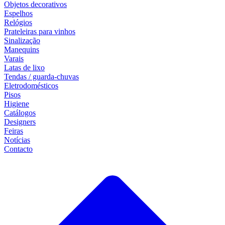
Objetos decorativos
Espelhos
Relógios
Prateleiras para vinhos
Sinalização
Manequins
Varais
Latas de lixo
Tendas / guarda-chuvas
Eletrodomésticos
Pisos
Higiene
Catálogos
Designers
Feiras
Notícias
Contacto