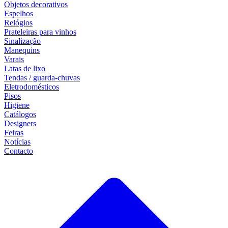
Objetos decorativos
Espelhos
Relógios
Prateleiras para vinhos
Sinalização
Manequins
Varais
Latas de lixo
Tendas / guarda-chuvas
Eletrodomésticos
Pisos
Higiene
Catálogos
Designers
Feiras
Notícias
Contacto