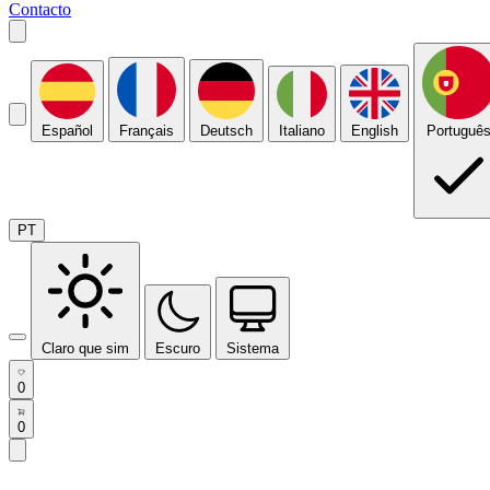
Contacto
Español
Français
Deutsch
Italiano
English
Portuguê
PT
Claro que sim
Escuro
Sistema
0
0