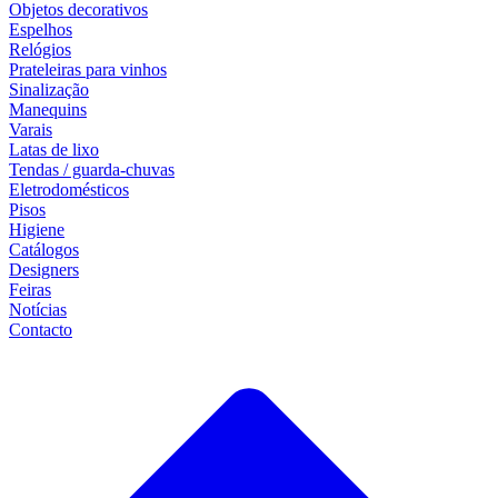
Objetos decorativos
Espelhos
Relógios
Prateleiras para vinhos
Sinalização
Manequins
Varais
Latas de lixo
Tendas / guarda-chuvas
Eletrodomésticos
Pisos
Higiene
Catálogos
Designers
Feiras
Notícias
Contacto