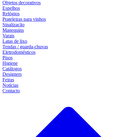
Objetos decorativos
Espelhos
Relógios
Prateleiras para vinhos
Sinalização
Manequins
Varais
Latas de lixo
Tendas / guarda-chuvas
Eletrodomésticos
Pisos
Higiene
Catálogos
Designers
Feiras
Notícias
Contacto