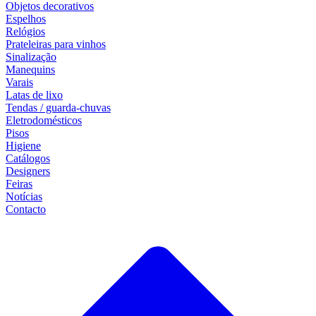
Objetos decorativos
Espelhos
Relógios
Prateleiras para vinhos
Sinalização
Manequins
Varais
Latas de lixo
Tendas / guarda-chuvas
Eletrodomésticos
Pisos
Higiene
Catálogos
Designers
Feiras
Notícias
Contacto