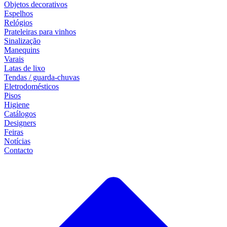
Objetos decorativos
Espelhos
Relógios
Prateleiras para vinhos
Sinalização
Manequins
Varais
Latas de lixo
Tendas / guarda-chuvas
Eletrodomésticos
Pisos
Higiene
Catálogos
Designers
Feiras
Notícias
Contacto