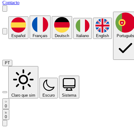
Contacto
Español
Français
Deutsch
Italiano
English
Portuguê
PT
Claro que sim
Escuro
Sistema
0
0