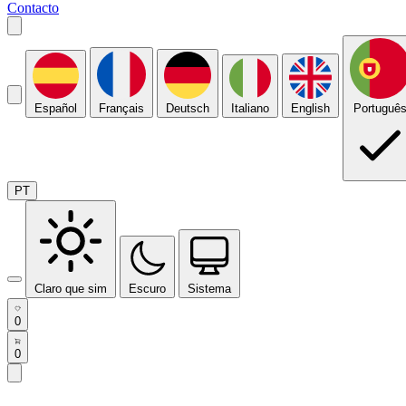
Contacto
Español
Français
Deutsch
Italiano
English
Portuguê
PT
Claro que sim
Escuro
Sistema
0
0