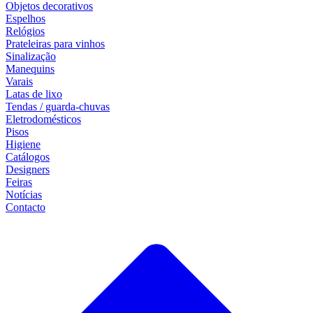
Objetos decorativos
Espelhos
Relógios
Prateleiras para vinhos
Sinalização
Manequins
Varais
Latas de lixo
Tendas / guarda-chuvas
Eletrodomésticos
Pisos
Higiene
Catálogos
Designers
Feiras
Notícias
Contacto