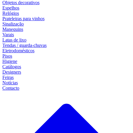
Objetos decorativos
Espelhos
Relógios
Prateleiras para vinhos
Sinalização
Manequins
Varais
Latas de lixo
Tendas / guarda-chuvas
Eletrodomésticos
Pisos
Higiene
Catálogos
Designers
Feiras
Notícias
Contacto