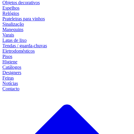
Objetos decorativos
Espelhos
Relógios
Prateleiras para vinhos
Sinalização
Manequins
Varais
Latas de lixo
Tendas / guarda-chuvas
Eletrodomésticos
Pisos
Higiene
Catálogos
Designers
Feiras
Notícias
Contacto