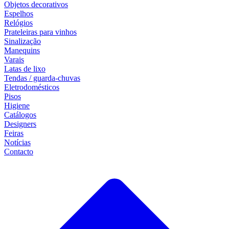
Objetos decorativos
Espelhos
Relógios
Prateleiras para vinhos
Sinalização
Manequins
Varais
Latas de lixo
Tendas / guarda-chuvas
Eletrodomésticos
Pisos
Higiene
Catálogos
Designers
Feiras
Notícias
Contacto