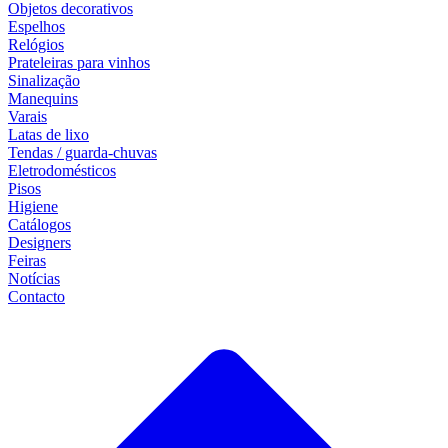
Objetos decorativos
Espelhos
Relógios
Prateleiras para vinhos
Sinalização
Manequins
Varais
Latas de lixo
Tendas / guarda-chuvas
Eletrodomésticos
Pisos
Higiene
Catálogos
Designers
Feiras
Notícias
Contacto