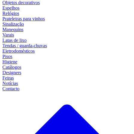
Objetos decorativos
Espelhos
Relógios
Prateleiras para vinhos
Sinalização
Manequins
Varais
Latas de lixo
Tendas / guarda-chuvas
Eletrodomésticos
Pisos
Higiene
Catálogos
Designers
Feiras
Notícias
Contacto