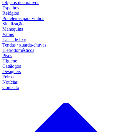
Objetos decorativos
Espelhos
Relógios
Prateleiras para vinhos
Sinalização
Manequins
Varais
Latas de lixo
Tendas / guarda-chuvas
Eletrodomésticos
Pisos
Higiene
Catálogos
Designers
Feiras
Notícias
Contacto