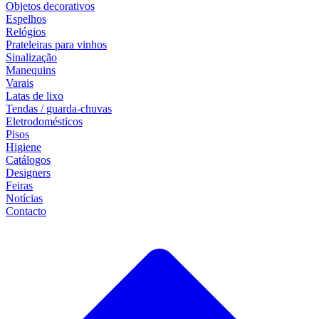
Objetos decorativos
Espelhos
Relógios
Prateleiras para vinhos
Sinalização
Manequins
Varais
Latas de lixo
Tendas / guarda-chuvas
Eletrodomésticos
Pisos
Higiene
Catálogos
Designers
Feiras
Notícias
Contacto