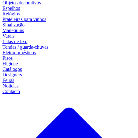
Objetos decorativos
Espelhos
Relógios
Prateleiras para vinhos
Sinalização
Manequins
Varais
Latas de lixo
Tendas / guarda-chuvas
Eletrodomésticos
Pisos
Higiene
Catálogos
Designers
Feiras
Notícias
Contacto