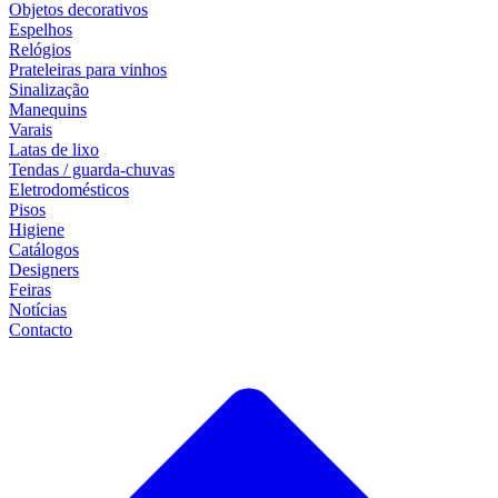
Objetos decorativos
Espelhos
Relógios
Prateleiras para vinhos
Sinalização
Manequins
Varais
Latas de lixo
Tendas / guarda-chuvas
Eletrodomésticos
Pisos
Higiene
Catálogos
Designers
Feiras
Notícias
Contacto