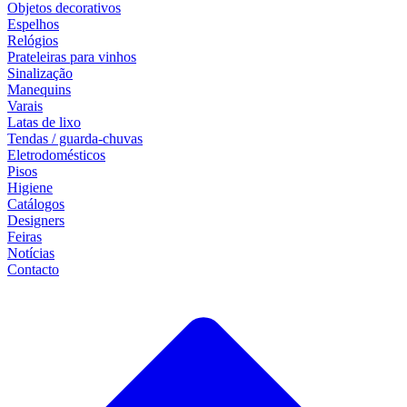
Objetos decorativos
Espelhos
Relógios
Prateleiras para vinhos
Sinalização
Manequins
Varais
Latas de lixo
Tendas / guarda-chuvas
Eletrodomésticos
Pisos
Higiene
Catálogos
Designers
Feiras
Notícias
Contacto