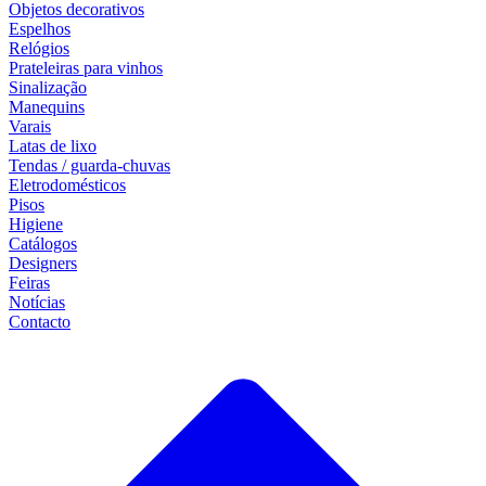
Objetos decorativos
Espelhos
Relógios
Prateleiras para vinhos
Sinalização
Manequins
Varais
Latas de lixo
Tendas / guarda-chuvas
Eletrodomésticos
Pisos
Higiene
Catálogos
Designers
Feiras
Notícias
Contacto